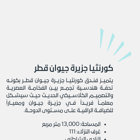
كورنثيا جزيرة جيوان قطر
ﻳﺘﻤﻴــﺰ ﻓﻨــﺪق ﻛﻮرﻧﺜﻴــﺎ ﺟﺰﻳــﺮة ﺟﻴــﻮان ﻗﻄــﺮ ﺑﻜﻮﻧــﻪ
ﺗﺤﻔــﺔ ﻫﻨﺪﺳــﻴﺔ ﺗﺠﻤــﻊ ﺑﻴــﻦ اﻟﻔﺨﺎﻣــﺔ اﻟﻌﺼﺮﻳــﺔ
واﻟﺘﺼﻤﻴــﻢ اﻟﻜﻼﺳــﻴﻜﻲ اﻟﺤﺪﻳــﺚ ﺣﻴــﺚ ﺳﻴﺸــﻜﻞ
ﻣﻌﻠﻤــﺎً ﻓﺮﻳــﺪاً ﻓــﻲ ﺟﺰﻳــﺮة ﺟﻴــﻮان وﻣﻌﻴــﺎراً
ﻟﻠﻀﻴﺎﻓــﺔ اﻟﺮاﻗﻴــﺔ ﻋﻠــﻰ ﻣﺴــﺘﻮى اﻟﺪوﺣــﺔ.
اﻟﻤﺴﺎﺣﺔ: 13,000 متر مربع
غرف النزلاء: 111
اﻟﻨﺎدي اﻟﺸﺎﻃﺌﻲ