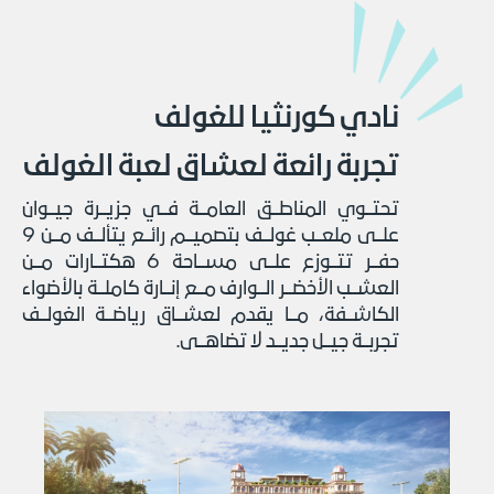
نادي كورنثيا للغولف
تجربة رائعة لعشاق لعبة الغولف
تحتــوي المناطــق العامــة فــي جزيــرة جيــوان
علــى ملعــب غولــف بتصميــم رائــع يتألــف مــن 9
حفــر تتــوزع علــى مســاحة 6 هكتــارات مــن
العشــب الأخضــر الــوارف مــع إنــارة كاملــة بالأضواء
الكاشــفة، مــا يقدم لعشــاق رياضــة الغولــف
تجربــة جيــل جديــد لا تضاهــى.