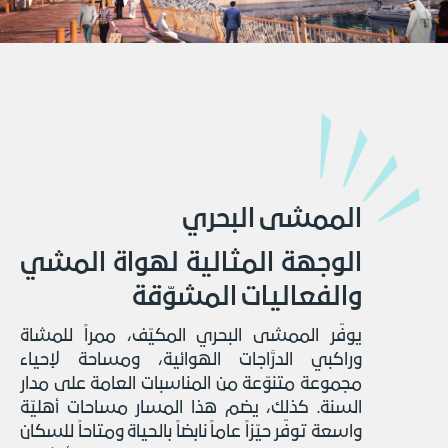
الممشى البحري
الوجهة المثالية لهواة المشي
والفعاليات المشوّقة
يوفّر الممشى البحري المكيّف، ممراً للمشاة
وراكبي الدرَّاجات الهوائية، ومساحة لإحياء
مجموعة متنوّعة من المناسبات العامة على مدار
السنة. كذلك، يضم هذا المسار مساحات أهليّة
واسعة توفّر حيّزاً عاماً نابضاً بالحياة ومتاحاً للسكان