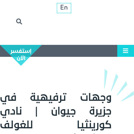
En
إستفسر
الآن
وجهات ترفيهية في
جزيرة جيوان | نادي
كورينثيا للغولف